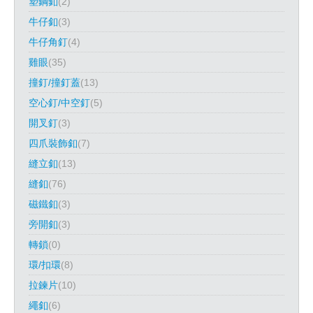
塑鋼釦
(2)
牛仔釦
(3)
牛仔角釘
(4)
雞眼
(35)
撞釘/撞釘蓋
(13)
空心釘/中空釘
(5)
開叉釘
(3)
四爪裝飾釦
(7)
縫立釦
(13)
縫釦
(76)
磁鐵釦
(3)
旁開釦
(3)
轉鎖
(0)
環/扣環
(8)
拉鍊片
(10)
繩釦
(6)