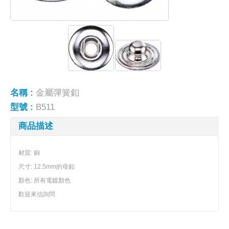
名稱 :
金屬彈簧釦
型號 :
B511
商品描述
材質: 銅
尺寸: 12.5mm的母釦
顏色: 所有電鍍顏色
歡迎來信詢問