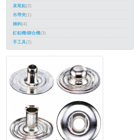
束尾釦
(2)
吊帶夾
(1)
褲鉤
(4)
釘釦機/鉚合機
(3)
手工具
(2)