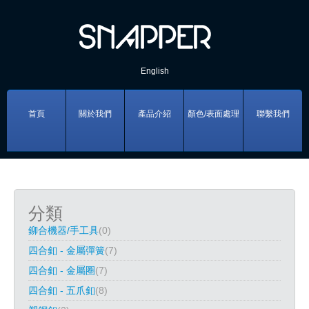
English
首頁
關於我們
產品介紹
顏色/表面處理
聯繫我們
分類
鉚合機器/手工具
(0)
四合釦 - 金屬彈簧
(7)
四合釦 - 金屬圈
(7)
四合釦 - 五爪釦
(8)