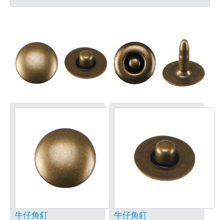
牛仔角釘
牛仔角釘