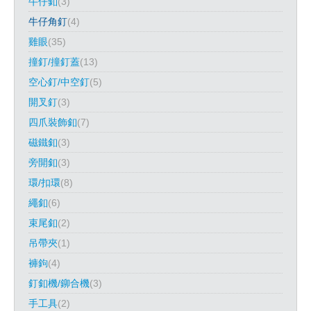
牛仔釦
(3)
牛仔角釘
(4)
雞眼
(35)
撞釘/撞釘蓋
(13)
空心釘/中空釘
(5)
開叉釘
(3)
四爪裝飾釦
(7)
磁鐵釦
(3)
旁開釦
(3)
環/扣環
(8)
繩釦
(6)
束尾釦
(2)
吊帶夾
(1)
褲鉤
(4)
釘釦機/鉚合機
(3)
手工具
(2)