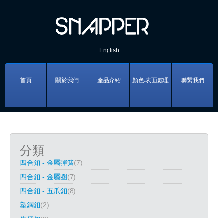
English
首頁
關於我們
產品介紹
顏色/表面處理
聯繫我們
分類
四合釦 - 金屬彈簧
(7)
四合釦 - 金屬圈
(7)
四合釦 - 五爪釦
(8)
塑鋼釦
(2)