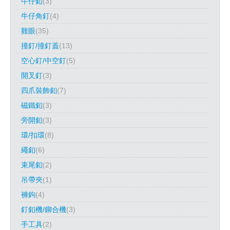
牛仔釦
(3)
牛仔角釘
(4)
雞眼
(35)
撞釘/撞釘蓋
(13)
空心釘/中空釘
(5)
開叉釘
(3)
四爪裝飾釦
(7)
磁鐵釦
(3)
旁開釦
(3)
環/扣環
(8)
繩釦
(6)
束尾釦
(2)
吊帶夾
(1)
褲鉤
(4)
釘釦機/鉚合機
(3)
手工具
(2)