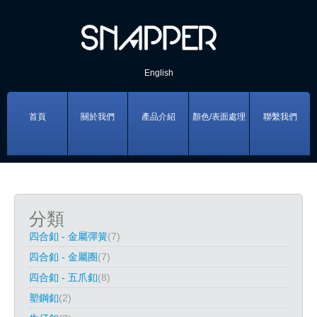
English
首頁
關於我們
產品介紹
顏色/表面處理
聯繫我們
分類
四合釦 - 金屬彈簧
(7)
四合釦 - 金屬圈
(7)
四合釦 - 五爪釦
(8)
塑鋼釦
(2)