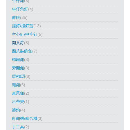
牛仔釦
(3)
牛仔角釘
(4)
雞眼
(35)
撞釘/撞釘蓋
(13)
空心釘/中空釘
(5)
開叉釘
(3)
四爪裝飾釦
(7)
磁鐵釦
(3)
旁開釦
(3)
環/扣環
(8)
繩釦
(6)
束尾釦
(2)
吊帶夾
(1)
褲鉤
(4)
釘釦機/鉚合機
(3)
手工具
(2)