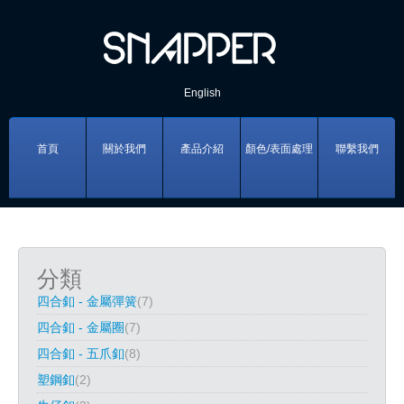
English
首頁
關於我們
產品介紹
顏色/表面處理
聯繫我們
分類
四合釦 - 金屬彈簧
(7)
四合釦 - 金屬圈
(7)
四合釦 - 五爪釦
(8)
塑鋼釦
(2)